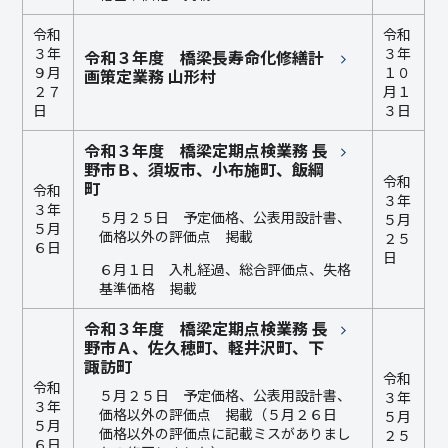
令和
令和
３年
３年
令和３年度 橋梁長寿命化修繕計
９月
１０
画策定業務 山形村
２７
月１
日
３日
令和３年度 橋梁定期点検業務 長
野市Ｂ、須坂市、小布施町、飯綱
令和
町
令和
３年
３年
５月２５日 予定価格、公表用設計書、
５月
５月
価格以外の評価点 掲載
２５
６日
日
６月１日 入札経過、総合評価点、失格
基準価格 掲載
令和３年度 橋梁定期点検業務 長
野市Ａ、佐久穂町、軽井沢町、下
諏訪町
令和
令和
５月２５日 予定価格、公表用設計書、
３年
３年
価格以外の評価点 掲載（５月２６日
５月
５月
価格以外の評価点に記載ミスがありまし
２５
６日