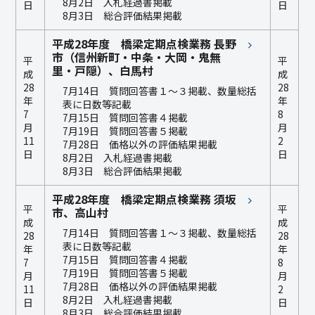
8月2日 入札経過書掲載
日
日
8月3日 総合評価結果掲載
平成28年度 橋梁定期点検業務 長野
市（信州新町・中条・大岡・鬼無
平
平
里・戸隠）、白馬村
成
成
28
28
7月14日 質問回答書１～３掲載、数量総括
年
年
表に日数等記載
7
8
7月15日 質問回答書４掲載
月
月
7月19日 質問回答書５掲載
11
2
7月28日 価格以外の評価結果掲載
日
日
8月2日 入札経過書掲載
8月3日 総合評価結果掲載
平成28年度 橋梁定期点検業務 須坂
平
平
市、高山村
成
成
7月14日 質問回答書１～３掲載、数量総括
28
28
表に日数等記載
年
年
7月15日 質問回答書４掲載
7
8
7月19日 質問回答書５掲載
月
月
7月28日 価格以外の評価結果掲載
11
2
8月2日 入札経過書掲載
日
日
8月3日 総合評価結果掲載