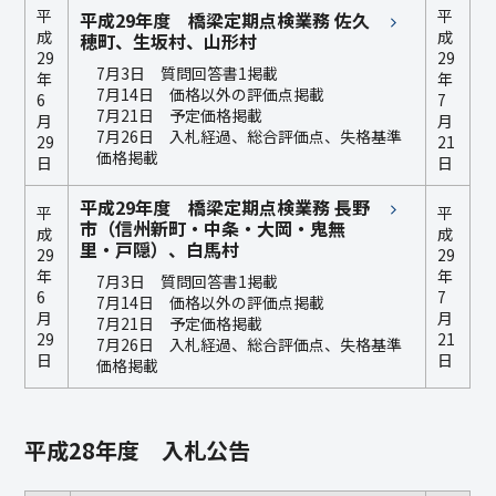
平
平
平成29年度 橋梁定期点検業務 佐久
成
成
穂町、生坂村、山形村
29
29
7月3日 質問回答書1掲載
年
年
7月14日 価格以外の評価点掲載
6
7
7月21日 予定価格掲載
月
月
7月26日 入札経過、総合評価点、失格基準
29
21
価格掲載
日
日
平成29年度 橋梁定期点検業務 長野
平
平
市（信州新町・中条・大岡・鬼無
成
成
里・戸隠）、白馬村
29
29
年
年
7月3日 質問回答書1掲載
6
7
7月14日 価格以外の評価点掲載
月
月
7月21日 予定価格掲載
29
21
7月26日 入札経過、総合評価点、失格基準
日
日
価格掲載
平成28年度 入札公告