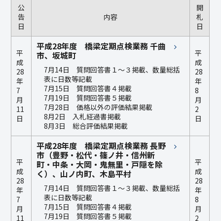
公
開
告
内容
札
日
日
平成28年度 橋梁定期点検業務 千曲
平
平
市、坂城町
成
成
7月14日 質問回答書１～３掲載、数量総括
28
28
表に日数等記載
年
年
7月15日 質問回答書４掲載
7
8
7月19日 質問回答書５掲載
月
月
7月28日 価格以外の評価結果掲載
11
2
8月2日 入札経過書掲載
日
日
8月3日 総合評価結果掲載
平成28年度 橋梁定期点検業務 長野
市（豊野・松代・篠ノ井・信州新
平
平
町・中条・大岡・鬼無里・戸隠を除
成
成
く）、山ノ内町、木島平村
28
28
7月14日 質問回答書１～３掲載、数量総括
年
年
表に日数等記載
7
8
7月15日 質問回答書４掲載
月
月
7月19日 質問回答書５掲載
11
2