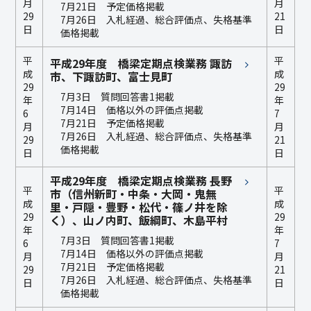
月
月
7月21日 予定価格掲載
29
21
7月26日 入札経過、総合評価点、失格基準
日
日
価格掲載
平
平
平成29年度 橋梁定期点検業務 諏訪
成
成
市、下諏訪町、富士見町
29
29
7月3日 質問回答書1掲載
年
年
7月14日 価格以外の評価点掲載
6
7
7月21日 予定価格掲載
月
月
7月26日 入札経過、総合評価点、失格基準
29
21
価格掲載
日
日
平成29年度 橋梁定期点検業務 長野
平
平
市（信州新町・中条・大岡・鬼無
成
成
里・戸隠・豊野・松代・篠ノ井を除
29
29
く）、山ノ内町、飯綱町、木島平村
年
年
7月3日 質問回答書1掲載
6
7
7月14日 価格以外の評価点掲載
月
月
7月21日 予定価格掲載
29
21
7月26日 入札経過、総合評価点、失格基準
日
日
価格掲載