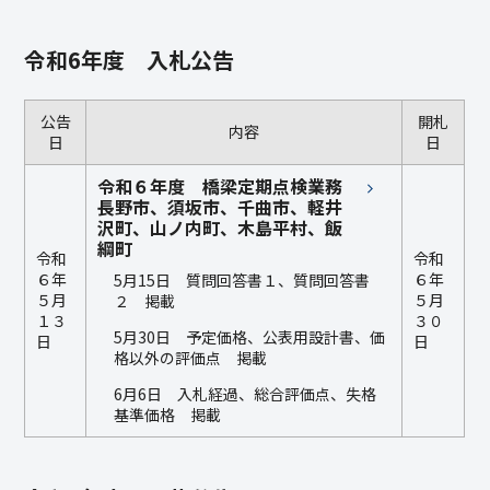
令和6年度 入札公告
公告
開札
内容
日
日
令和６年度 橋梁定期点検業務
長野市、須坂市、千曲市、軽井
沢町、山ノ内町、木島平村、飯
綱町
令和
令和
６年
６年
5月15日 質問回答書１、質問回答書
５月
５月
２ 掲載
１３
３０
5月30日 予定価格、公表用設計書、価
日
日
格以外の評価点 掲載
6月6日 入札経過、総合評価点、失格
基準価格 掲載