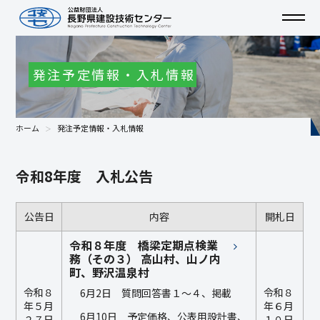
発注予定情報・入札情報
ホーム
発注予定情報・入札情報
令和8年度 入札公告
公告日
内容
開札日
令和８年度 橋梁定期点検業
務（その３） 高山村、山ノ内
町、野沢温泉村
令和８
令和８
6月2日 質問回答書１～４、掲載
年５月
年６月
6月10日 予定価格、公表用設計書、
２７日
１０日