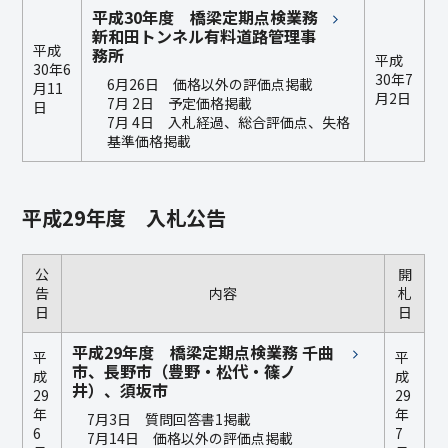
平成30年度 橋梁定期点検業務
新和田トンネル有料道路管理事
平成
務所
平成
30年6
30年7
6月26日 価格以外の評価点掲載
月11
月2日
7月 2日 予定価格掲載
日
7月 4日 入札経過、総合評価点、失格
基準価格掲載
平成29年度 入札公告
公
開
告
内容
札
日
日
平成29年度 橋梁定期点検業務 千曲
平
平
市、長野市（豊野・松代・篠ノ
成
成
井）、須坂市
29
29
年
年
7月3日 質問回答書1掲載
6
7
7月14日 価格以外の評価点掲載