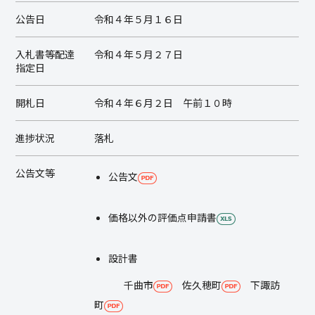
公告日
令和４年５月１６日
入札書等配達
令和４年５月２７日
指定日
開札日
令和４年６月２日 午前１０時
進捗状況
落札
公告文等
公告文
価格以外の評価点申請書
設計書
千曲市
佐久穂町
下諏訪
町