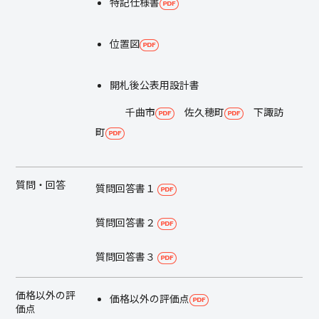
特記仕様書
位置図
開札後公表用設計書
千曲市
佐久穂町
下諏訪
町
質問・回答
質問回答書１
質問回答書２
質問回答書３
価格以外の評
価格以外の評価点
価点